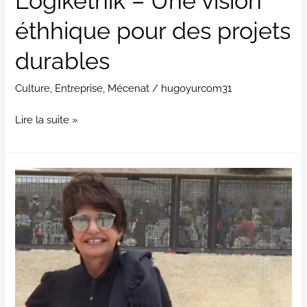
Logikéthik – Une vision
éthhique pour des projets
durables
Culture
,
Entreprise
,
Mécenat
/
hugoyurcom31
Lire la suite »
Mimette
Drommelschlager
:
«
Brice
Fauché
a
été