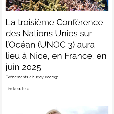
l’Océan
(UNOC
3)
La troisième Conférence
aura
des Nations Unies sur
lieu
à
l’Océan (UNOC 3) aura
Nice,
en
lieu à Nice, en France, en
France,
juin 2025
en
juin
Événements
/
hugoyurcom31
2025
Lire la suite »
Portrait