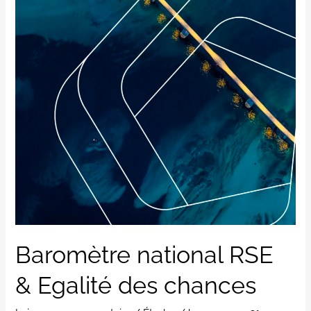
des
chances
Baromètre national RSE
& Egalité des chances