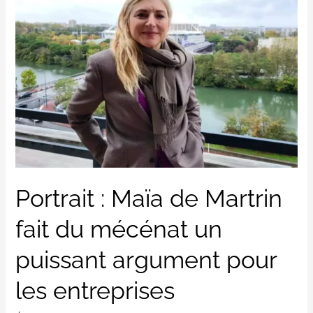
:
Maïa
de
Martrin
fait
du
mécénat
un
puissant
argument
Portrait : Maïa de Martrin
pour
les
fait du mécénat un
entreprises
puissant argument pour
les entreprises