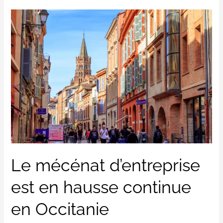
Le
mécénat
d’entreprise
est
en
hausse
continue
en
Occitanie
Le mécénat d’entreprise
est en hausse continue
en Occitanie