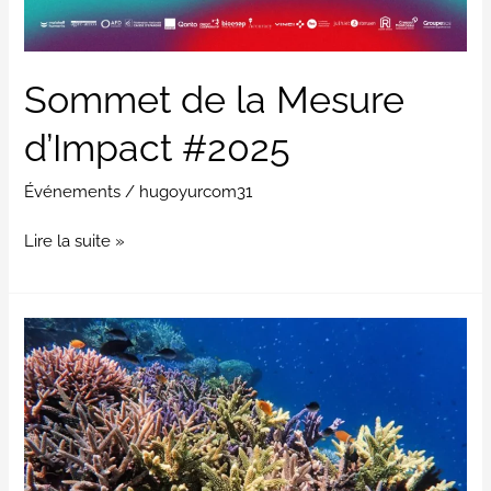
Sommet de la Mesure
d’Impact #2025
Événements
/
hugoyurcom31
Lire la suite »
La troisième
Conférence
des
Nations
Unies
sur