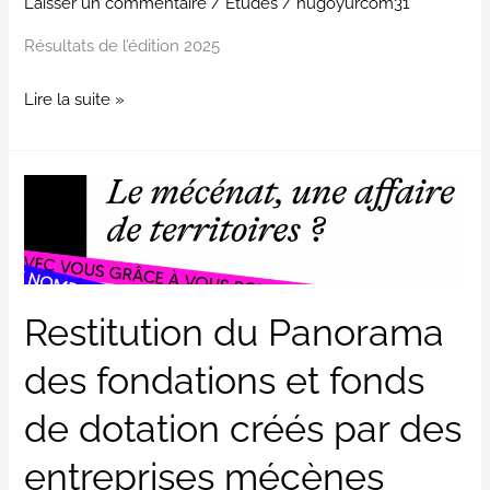
Laisser un commentaire
/
Études
/
hugoyurcom31
Résultats de l’édition 2025
Lire la suite »
Restitution
du
Panorama
des
fondations
Restitution du Panorama
et
fonds
des fondations et fonds
de
de dotation créés par des
dotation
créés
entreprises mécènes
par