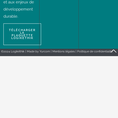
et aux enjeux de
développement
durable.
TÉLÉCHARGER
LA
PLAQUETTE
LOGIKETHIK
©2024 Logikéthik | Made by
Yurcom
|
Mentions légales
|
Politique de confidentialité