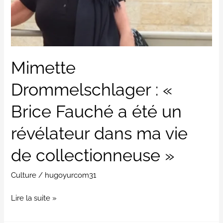
un
révélateur
dans
ma
Mimette
vie
de
Drommelschlager : «
collectionneuse
Brice Fauché a été un
»
révélateur dans ma vie
de collectionneuse »
Culture
/
hugoyurcom31
Lire la suite »