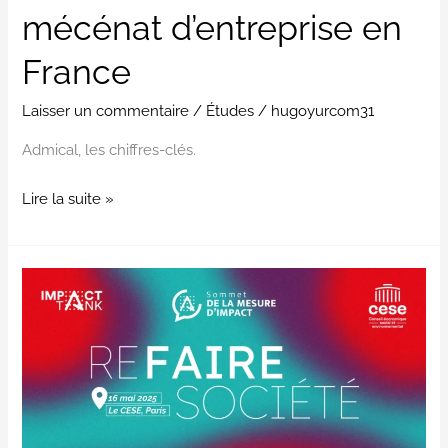
mécénat d’entreprise en
France
Laisser un commentaire
/
Études
/
hugoyurcom31
Admical, les chiffres-clés.
Lire la suite »
Sommet
de
la
Mesure
d’Impact
#2025