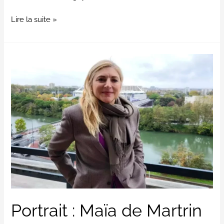
2025
Lire la suite »
Portrait
:
Maïa
de
Martrin
fait
du
mécénat
un
puissant
argument
Portrait : Maïa de Martrin
pour
les