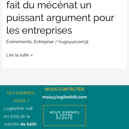
fait du mécénat un
entreprises
puissant argument pour
les entreprises
Événements
,
Entreprise
/
hugoyurcom31
Lire la suite »
NOUS CONTACTER
QUI SOMMES-
maia@logikethik.com
NOUS ?
Logikethik naît
NOUS SOMMES
À VOTRE
en 2015 de la
ÉCOUTE
volonté
de bâtir