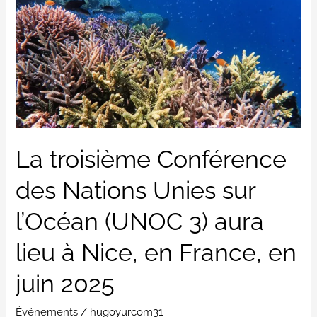
Conférence
des
Nations
Unies
sur
l’Océan
(UNOC
3)
La troisième Conférence
aura
des Nations Unies sur
lieu
à
l’Océan (UNOC 3) aura
Nice,
en
lieu à Nice, en France, en
France,
juin 2025
en
juin
Événements
/
hugoyurcom31