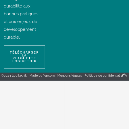
durabilité aux
bonnes pratiques
et aux enjeux de
développement
durable.
TÉLÉCHARGER
LA
PLAQUETTE
LOGIKETHIK
©2024 Logikéthik | Made by
Yurcom
|
Mentions légales
|
Politique de confidentialité