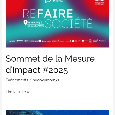
la
Mesure
d’Impact
#2025
Sommet de la Mesure
d’Impact #2025
Événements
/
hugoyurcom31
Lire la suite »
La troisième